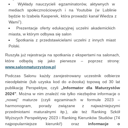
Wykłady nauczycieli egzaminatorów, aktywnych w
mediach społecznościowych i na Youtubie (w Lublinie
będzie to Izabela Kasperek, która prowadzi kanał Wiedza z
Wami”).
Prezentacje oferty edukacyjnej uczelni akademickich
miasta, w którym odbywa się salon
Spotkania z przedstawicielami uczelni z innych miast
Polski.
Ruszyła już rejestracja na spotkania z ekspertami na salonach,
które odbędą się jako pierwsze – poprzez stronę:
www.salonmaturzystow.pl
Podczas Salonu każdy zarejestrowany uczestnik odbierze
nieodpłatnie (lub uzyska kod do
e-booka
) topową od 30 lat
publikację Perspektyw, czyli
„Informator dla Maturzystów
2024”
. Można w nim znaleźć nie tylko niezbędne informacje o
„nowej” maturze (czyli egzaminach w formule 2023 –
harmonogram, porady związane z najważniejszymi
przedmiotami maturalnymi itp.), ale też Ranking Szkół
Wyższych Perspektywy 2023 i Ranking Kierunków Studiów (74
najpopularniejsze kierunki!) oraz
informacje o