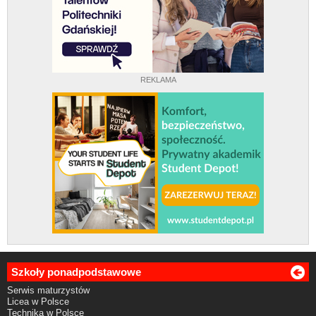
REKLAMA
Szkoły ponadpodstawowe
Serwis maturzystów
Licea w Polsce
Technika w Polsce