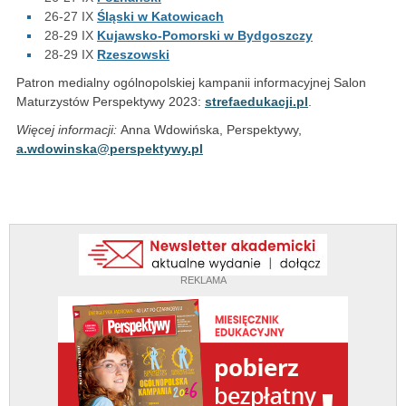
26-27 IX
Śląski w Katowicach
28-29 IX
Kujawsko-Pomorski w Bydgoszczy
28-29 IX
Rzeszowski
Patron medialny ogólnopolskiej kampanii informacyjnej Salon
Maturzystów Perspektywy 2023:
strefaedukacji.pl
.
Więcej informacji:
Anna Wdowińska, Perspektywy,
a.wdowinska@perspektywy.pl
REKLAMA