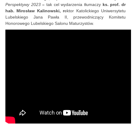
Perspektywy 2023
–
tak cel wydarzenia tłumaczy
ks. prof. dr
hab. Mirosław Kalinowski, r
ektor Katolickiego Uniwersytetu
Lubelskiego Jana Pawła II, przewodniczący Komitetu
Honorowego Lubelskiego Salonu Maturzystów.