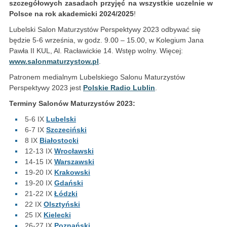
szczegółowych zasadach przyjęć na wszystkie uczelnie w
Polsce na rok akademicki 2024/2025
!
Lubelski Salon Maturzystów Perspektywy 2023 odbywać się
będzie 5-6 września, w godz. 9.00 – 15.00, w Kolegium Jana
Pawła II KUL, Al. Racławickie 14. Wstęp wolny. Więcej:
www.salonmaturzystow.pl
.
Patronem medialnym Lubelskiego Salonu Maturzystów
Perspektywy 2023 jest
Polskie Radio Lublin
.
Terminy Salonów Maturzystów 2023:
5-6 IX
Lubelski
6-7 IX
Szczeciński
8 IX
Białostocki
12-13 IX
Wrocławski
14-15 IX
Warszawski
19-20 IX
Krakowski
19-20 IX
Gdański
21-22 IX
Łódzki
22 IX
Olsztyński
25 IX
Kielecki
26-27 IX
Poznański