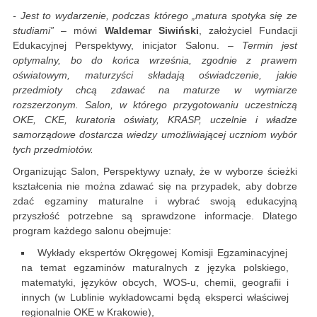
- Jest to wydarzenie, podczas którego „matura spotyka się ze
studiami”
– mówi
Waldemar Siwiński
, założyciel Fundacji
Edukacyjnej Perspektywy, inicjator Salonu.
– Termin jest
optymalny, bo do końca września, zgodnie z prawem
oświatowym, maturzyści składają oświadczenie, jakie
przedmioty chcą zdawać na maturze w wymiarze
rozszerzonym. Salon, w którego przygotowaniu uczestniczą
OKE, CKE, kuratoria oświaty, KRASP, uczelnie i władze
samorządowe dostarcza wiedzy umożliwiającej uczniom wybór
tych przedmiotów.
Organizując Salon, Perspektywy uznały, że w wyborze ścieżki
kształcenia nie można zdawać się na przypadek, aby dobrze
zdać egzaminy maturalne i wybrać swoją edukacyjną
przyszłość potrzebne są sprawdzone informacje. Dlatego
program każdego salonu obejmuje:
Wykłady ekspertów Okręgowej Komisji Egzaminacyjnej
na temat egzaminów maturalnych z języka polskiego,
matematyki, języków obcych, WOS-u, chemii, geografii i
innych (w Lublinie wykładowcami będą eksperci właściwej
regionalnie OKE w Krakowie),