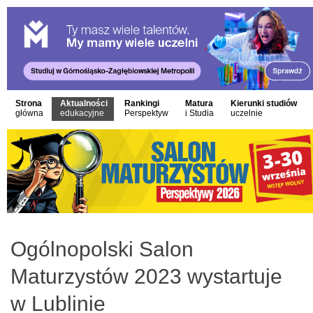
Strona
Aktualności
Rankingi
Matura
Kierunki studiów
główna
edukacyjne
Perspektyw
i Studia
uczelnie
Ogólnopolski Salon
Maturzystów 2023 wystartuje
w Lublinie