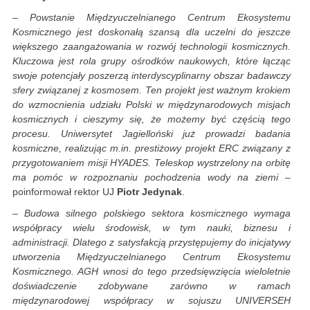
– Powstanie Międzyuczelnianego Centrum Ekosystemu
Kosmicznego jest doskonałą szansą dla uczelni do jeszcze
większego zaangażowania w rozwój technologii kosmicznych.
Kluczowa jest rola grupy ośrodków naukowych, które łącząc
swoje potencjały poszerzą interdyscyplinarny obszar badawczy
sfery związanej z kosmosem. Ten projekt jest ważnym krokiem
do wzmocnienia udziału Polski w międzynarodowych misjach
kosmicznych i cieszymy się, że możemy być częścią tego
procesu. Uniwersytet Jagielloński już prowadzi badania
kosmiczne, realizując m.in. prestiżowy projekt ERC związany z
przygotowaniem misji HYADES. Teleskop wystrzelony na orbitę
ma pomóc w rozpoznaniu pochodzenia wody na ziemi
–
poinformował rektor UJ
Piotr Jedynak
.
– Budowa silnego polskiego sektora kosmicznego wymaga
współpracy wielu środowisk, w tym nauki, biznesu i
administracji. Dlatego z satysfakcją przystępujemy do inicjatywy
utworzenia Międzyuczelnianego Centrum Ekosystemu
Kosmicznego. AGH wnosi do tego przedsięwzięcia wieloletnie
doświadczenie zdobywane zarówno w ramach
międzynarodowej współpracy w sojuszu UNIVERSEH