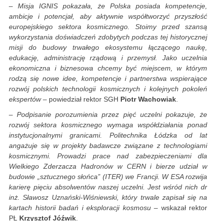
– Misja IGNIS pokazała, że Polska posiada kompetencje,
ambicje i potencjał, aby aktywnie współtworzyć przyszłość
europejskiego sektora kosmicznego. Stoimy przed szansą
wykorzystania doświadczeń zdobytych podczas tej historycznej
misji do budowy trwałego ekosystemu łączącego naukę,
edukację, administrację rządową i przemysł. Jako uczelnia
ekonomiczna i biznesowa chcemy być miejscem, w którym
rodzą się nowe idee, kompetencje i partnerstwa wspierające
rozwój polskich technologii kosmicznych i kolejnych pokoleń
ekspertów
– powiedział rektor SGH
Piotr Wachowiak
.
– Podpisanie porozumienia przez pięć uczelni pokazuje, że
rozwój sektora kosmicznego wymaga współdziałania ponad
instytucjonalnymi granicami. Politechnika Łódzka od lat
angażuje się w projekty badawcze związane z technologiami
kosmicznymi. Prowadzi prace nad zabezpieczeniami dla
Wielkiego Zderzacza Hadronów w CERN i bierze udział w
budowie „sztucznego słońca” (ITER) we Francji. W ESA rozwija
karierę pięciu absolwentów naszej uczelni. Jest wśród nich dr
inż. Sławosz Uznański-Wiśniewski, który trwale zapisał się na
kartach historii badań i eksploracji kosmosu
– wskazał rektor
PŁ
Krzysztof Jóźwik
.