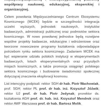
współpracy naukowej, edukacyjnej, eksperckiej i
organizacyjnej.
Celem powołania Międzyuczelnianego Centrum Ekosystemu
Kosmicznego (MCEK) będzie w szczególności integracja
uczelni wyższych, jednostek naukowych, instytutów
badawczych, administracji publicznej oraz podmiotów sektora
kosmicznego. W nowo powołanej jednostce będą rozwijane
wspólne projekty badawcze, edukacyjne i wdrożeniowe oraz
tworzone nowoczesne programy kształcenia odpowiadające
potrzebom rynku sektora kosmicznego. Zadaniem MCEK ma
być wspieranie udziału polskich instytucji w eksperymentach
badawczych, lotach eksperymentalnych oraz przyszłych
misjach kosmicznych, a także promocja osiągnięć polskiego
sektora kosmicznego i budowanie świadomości społecznej
dotyczącej znaczenia eksploracji kosmosu.
List intencyjny podpisali: rektor SGH
dr hab. Piotr Wachowiak
,
prof. SGH; rektor PŁ
prof. dr hab. inż. Krzysztof Jóźwik
;
rektor UJ
prof. dr hab. Piotr Jedynak
; prorektor ds.
kształcenia AGH
prof. dr. hab. inż. Krzysztof Mendrok
oraz
rektor AWF Warszawa
prof. dr hab. Bartosz Molik
.