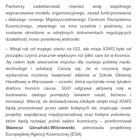
Partnerzy zadeklarowali również wolę wspólnego
wypracowania modelu organizacyjnego, zasad funkcjonowania
i dalszego rozwoju Międzyuczelnianego Centrum Ekosystemu
Kosmicznego, otwartego na inne uczelnie i podmioty, co
zostanie określone w odrębnych dokumentach regulujących
działalność nowo powołanej jednostki.
– Minął rok od mojego startu na ISS, ale misja IGNIS była od
początku czymś znacznie większym niż tylko sam lot w kosmos.
Jej celem było stworzenie impulsu dla rozwoju polskiej nauki,
technologii i edukacji. Cieszę się, że w rocznicę tego
wydarzenia możemy świętować właśnie w Szkole Głównej
Handlowej w Warszawie – uczelni, która wyróżniła mnie tytułem
doktora honoris causa. SGH odgrywa aktywną rolę w
budowaniu dialogu pomiędzy światem nauki, biznesu i
innowacji. Wierzę, że doświadczenia zdobyte dzięki misji IGNIS
będą procentować przez wiele kolejnych lat, inspirując nowe
projekty, współpracę międzynarodową oraz kolejne pokolenia,
które będą rozwijać polski sektor kosmiczny
– poinformował
Sławosz Uznański-Wiśniewski
, astronauta projektowy
Europejskiej Agencji Kosmicznej (ESA).