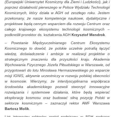
(Europejski Uniwersytet Kosmiczny dla Ziemi i Ludzkości), jak i
poprzez działalność pierwszego w Polsce Wydziału Technologii
Kosmicznych, który działa w AGH od zeszłego roku. Jestem
przekonany, że nasze kompetencje naukowe, dydaktyczne i
projektowe będą cennym wsparciem dla rozwoju Centrum oraz
całego krajowego ekosystemu technologii kosmicznych
–
podkreślił prorektor ds. kształcenia AGH
Krzysztof Mendrok
.
– Powstanie Międzyuczelnianego Centrum Ekosystemu
Kosmicznego to dowód, że polskie uczelnie potrafią łączyć
wiedzę, doświadczenie i ambicje w realizacji projektów o
strategicznym znaczeniu dla przyszłości kraju. Akademia
Wychowania Fizycznego Józefa Piłsudskiego w Warszawie, od
przygotowań do lotu Mirosława Hermaszewskiego po wsparcie
misji IGNIS, aktywnie uczestniczy w rozwoju polskiej obecności
w kosmosie. Wierzymy, że interdyscyplinarna współpraca
środowiska akademickiego pozwoli stworzyć innowacyjne
rozwiązania i systemowe działania, które będą wspierać
eksplorację kosmosu oraz budować silną pozycję Polski w
sektorze kosmicznym
– zaznaczył rektor AWF Warszawa
Bartosz Molik
.
List intencyjny rektorów został podpisany w SGH podczas