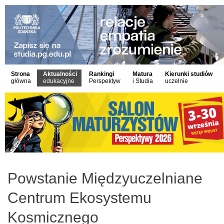
Strona
Aktualności
Rankingi
Matura
Kierunki studiów
główna
edukacyjne
Perspektyw
i Studia
uczelnie
Powstanie Międzyuczelniane
Centrum Ekosystemu
Kosmicznego