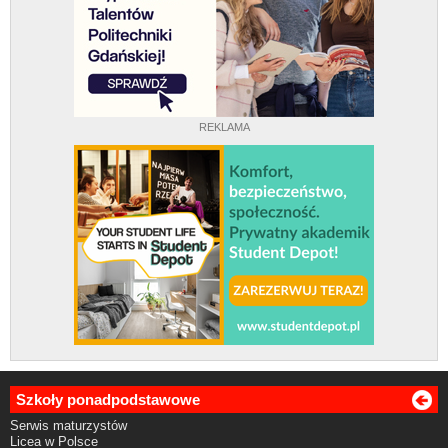
REKLAMA
Szkoły ponadpodstawowe
Serwis maturzystów
Licea w Polsce