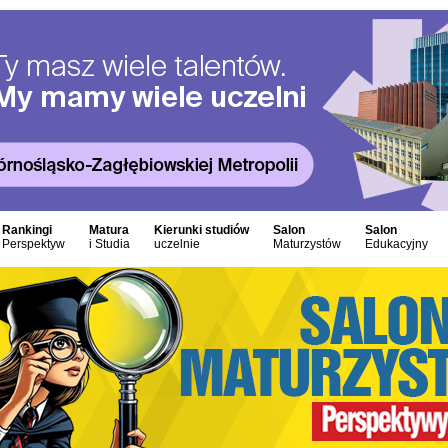
Rankingi
Matura
Kierunki studiów
Salon
Salon
Perspektyw
i Studia
uczelnie
Maturzystów
Edukacyjny