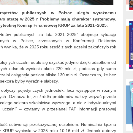
ersytetów publicznych w Polsce uległa wyraźnemu
ło stratę w 2025 r. Problemy mają charakter systemowy.
syteckiej Komisji Finansowej KRUP za lata 2021–2025.
ytetów publicznych za lata 2021–2025” obejmuje sytuację
cznych w Polsce, zrzeszonych w Konferencji Rektorów
h wynika, że w 2025 roku sześć z tych uczelni zakończyło rok
olejnych uczelni udało się uzyskać jedynie dzięki odsetkom od
 tych odsetek wyniosła około 220 mln zł, podczas gdy suma
zelni osiągnęła poziom blisko 130 mln zł. Oznacza to, że bez
sektora byłby wyraźnie słabszy.
 dotyczy pojedynczych jednostek, lecz występuje w różnym
nych. Oznacza to, że źródła problemów należy wiązać przede
ałego sektora szkolnictwa wyższego, a nie z indywidualnymi
 uczelni” – czytamy w przesłanej PAP informacji prasowej
rtość subwencji przekazywanej uczelniom. Nominalnie łączna
ów KRUP wyniosła w 2025 roku 10,16 mld zł. Jednak autorzy