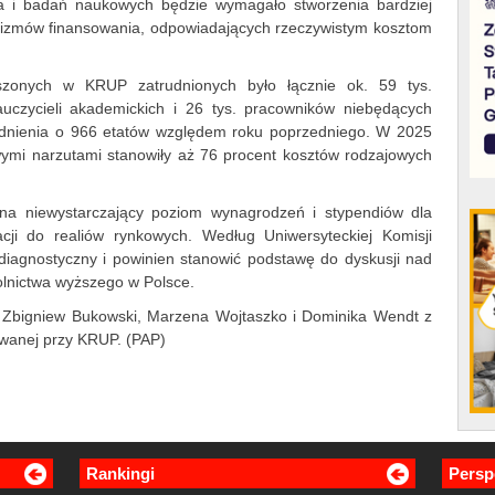
nia i badań naukowych będzie wymagało stworzenia bardziej
izmów finansowania, odpowiadających rzeczywistym kosztom
zonych w KRUP zatrudnionych było łącznie ok. 59 tys.
uczycieli akademickich i 26 tys. pracowników niebędących
rudnienia o 966 etatów względem roku poprzedniego. W 2025
ymi narzutami stanowiły aż 76 procent kosztów rodzajowych
na niewystarczający poziom wynagrodzeń i stypendiów dla
cji do realiów rynkowych. Według Uniwersyteckiej Komisji
iagnostyczny i powinien stanowić podstawę do dyskusji nad
lnictwa wyższego w Polsce.
, Zbigniew Bukowski, Marzena Wojtaszko i Dominika Wendt z
iowanej przy KRUP. (PAP)
Rankingi
Persp