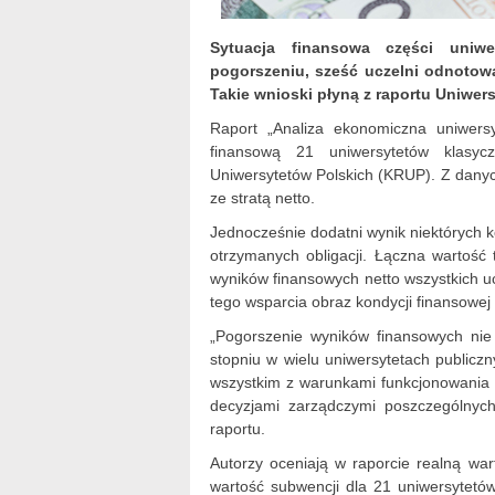
Sytuacja finansowa części uniw
pogorszeniu, sześć uczelni odnotowa
Takie wnioski płyną z raportu Uniwer
Raport „Analiza ekonomiczna uniwers
finansową 21 uniwersytetów klasy
Uniwersytetów Polskich (KRUP). Z danyc
ze stratą netto.
Jednocześnie dodatni wynik niektórych k
otrzymanych obligacji. Łączna wartość
wyników finansowych netto wszystkich uc
tego wsparcia obraz kondycji finansowej 
„Pogorszenie wyników finansowych nie
stopniu w wielu uniwersytetach publicz
wszystkim z warunkami funkcjonowania c
decyzjami zarządczymi poszczególnych
raportu.
Autorzy oceniają w raporcie realną wa
wartość subwencji dla 21 uniwersytet