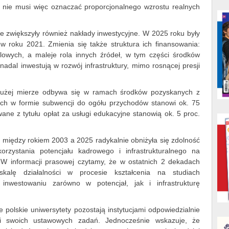
w nie musi więc oznaczać proporcjonalnego wzrostu realnych
ie zwiększyły również nakłady inwestycyjne. W 2025 roku były
w roku 2021. Zmienia się także struktura ich finansowania:
elowych, a maleje rola innych źródeł, w tym części środków
nadal inwestują w rozwój infrastruktury, mimo rosnącej presji
 dużej mierze odbywa się w ramach środków pozyskanych z
ych w formie subwencji do ogółu przychodów stanowi ok. 75
ane z tytułu opłat za usługi edukacyjne stanowią ok. 5 proc.
między rokiem 2003 a 2025 radykalnie obniżyła się zdolność
zystania potencjału kadrowego i infrastrukturalnego na
. W informacji prasowej czytamy, że w ostatnich 2 dekadach
kalę działalności w procesie kształcenia na studiach
 inwestowaniu zarówno w potencjał, jak i infrastrukturę
 polskie uniwersytety pozostają instytucjami odpowiedzialnie
cji swoich ustawowych zadań. Jednocześnie wskazuje, że