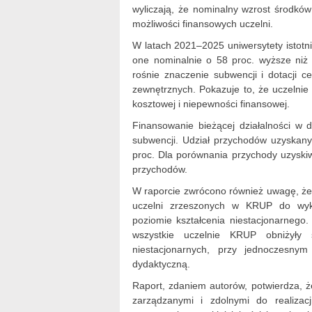
wyliczają, że nominalny wzrost środkó
możliwości finansowych uczelni.
W latach 2021–2025 uniwersytety istotn
one nominalnie o 58 proc. wyższe niż 
rośnie znaczenie subwencji i dotacji c
zewnętrznych. Pokazuje to, że uczelnie 
kosztowej i niepewności finansowej.
Finansowanie bieżącej działalności w
subwencji. Udział przychodów uzyskan
proc. Dla porównania przychody uzyskiw
przychodów.
W raporcie zwrócono również uwagę, że 
uczelni zrzeszonych w KRUP do wykor
poziomie kształcenia niestacjonarnego
wszystkie uczelnie KRUP obniżyły s
niestacjonarnych, przy jednoczesnym
dydaktyczną.
Raport, zdaniem autorów, potwierdza, że
zarządzanymi i zdolnymi do realiza