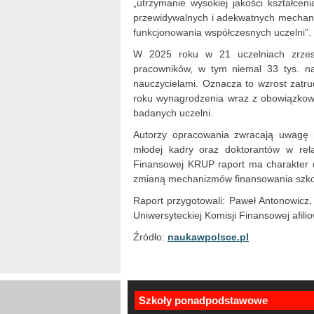
„utrzymanie wysokiej jakości kształce
przewidywalnych i adekwatnych mechan
funkcjonowania współczesnych uczelni”.
W 2025 roku w 21 uczelniach zrzes
pracowników, w tym niemal 33 tys. na
nauczycielami. Oznacza to wzrost zat
roku wynagrodzenia wraz z obowiązkow
badanych uczelni.
Autorzy opracowania zwracają uwagę 
młodej kadry oraz doktorantów w rela
Finansowej KRUP raport ma charakter d
zmianą mechanizmów finansowania szko
Raport przygotowali: Paweł Antonowicz
Uniwersyteckiej Komisji Finansowej afil
Źródło:
naukawpolsce.pl
Szkoły ponadpodstawowe