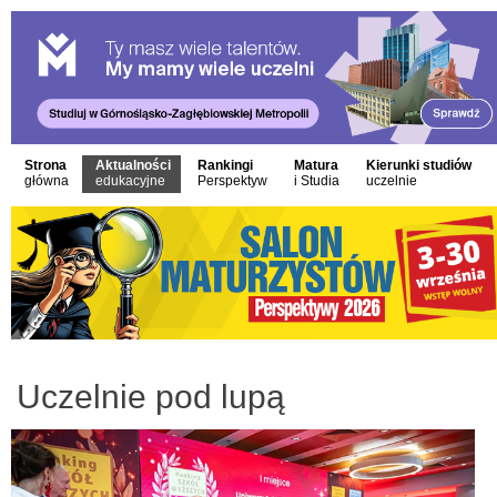
Strona
Aktualności
Rankingi
Matura
Kierunki studiów
główna
edukacyjne
Perspektyw
i Studia
uczelnie
Uczelnie pod lupą