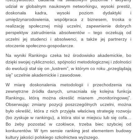
udział w globalnym naukowym networkingu, wysoki prestiż,
doskonała kadra, wysoki poziom dydaktyki i
umiędzynarodowienia, współpraca z biznesem, troska o
realizację społecznej misji uczelni, zapewnienie dobrych
perspektyw zatrudnienia absolwentów – tego oczekują od
uczelni jej studenci i absolwenci, a także jej partnerzy i
otoczenie społeczno-gospodarcze.
Na wyniki Rankingu czeka też środowisko akademickie, bo
dzięki swojej cykliczności, spójności metodologicznej i zdolności
do ewolucji stał się on „lustrem”, w którym co roku „przeglądają
się” uczelnie akademickie i zawodowe.
W miarę doskonalenia metodologii i przechodzenia na
zewnętrzne źródła danych, umacniała się kolejna funkcja
Rankingu, którą można określić mianem „monitoringowej”.
Obserwując zmiany pozycji poszczególnych uczelni, można
było określić, która z nich przyjęła właściwą strategię rozwoju
(bo zyskuje w rankingu), a która stoi w miejscu lub się cofa…
Bo żeby pozostać w czołówce, trzeba biec szybciej od
konkurentów. W tym sensie ranking jest elementem budowy
kultury jakości polskiego szkolnictwa wyższego.