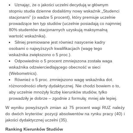
Uznając, że o jakości uczelni decydują w głównym
stopniu studia dzienne dodaliśmy nowy wskaźnik „Studenci
stacjonarni” (o wadze 5 procent), który premiuje uczelnie
prowadzące ten typ studiów (uczelnie posiadają co najmniej
80% studentów stacjonarnych uzyskują maksymalną
wartość wskaźnika).
Silniej premiowane jest również nasycenie kadry
osobami o najwyższych kwalifikacjach (wagę tego
wskaźnika zwiększono o 5 proc.).
Odpowiednio o 5 procent zmniejszona została waga
wskaźnika odzwierciedlającego obecność w sieci
(Webometrics).
Również o 5 proc. zmniejszono wagę wskaźnika dot.
różnorodności oferty dydaktycznej. Nie chodzi bowiem o to,
aby uczelnie mnożyły liczbę kierunków studiów, tylko
prowadziły je dobrze – zgodnie z formułą: mniej ale lepiej.
W wyniku powyższych zmian aż 75 procent wagi RUZ należy
do dwóch kryteriów: pozycji absolwentów na rynku pracy (40) i
jakości dydaktycznej uczelni (35).
Ranking Kierunków Studiów