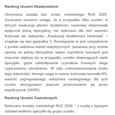
Ranking Uczelni Akademickich
Utrzymana została bez zmian metodologia RUA 2026.
Zwracamy zarazem uwagę, że w przypadku kilku uczelni, w
których ewaluacja jakości działalności naukowej obejmowała
wyłącznie jedną dyscyplinę, nie wyliczano dla nich wartości
liczbowej we wskaźniku „Ewaluacja działalności naukowej” –
znajduje się tam gwiazdka *). Rozwiązanie to jest uzasadnione
z punktu widzenia metod statystycznych, ponieważ przy ocenie
opartej na jednej dyscyplinie wpływ czynników losowych jest
znacznie większy niż w przypadku uczelni obejmujących wiele
dyscyplin, gdzie oddziaływanie czynników losowych ulega
częściowemu uśrednieniu. W celu zrekompensowania braku
tego wskaźnika, którego waga w ocenie końcowej wynosiła 8%,
wartość zagregowanego wskaźnika rankingowego dla tych
uczelni skorygowano poprzez przemnożenie jej przez
współczynnik 100/92).
Ranking Uczelni Zawodowych
Dokonano korekty metodologii RUZ 2026 – z myślą o lepszym
odzwierciedleniu specyfiki tej grupy uczelni.