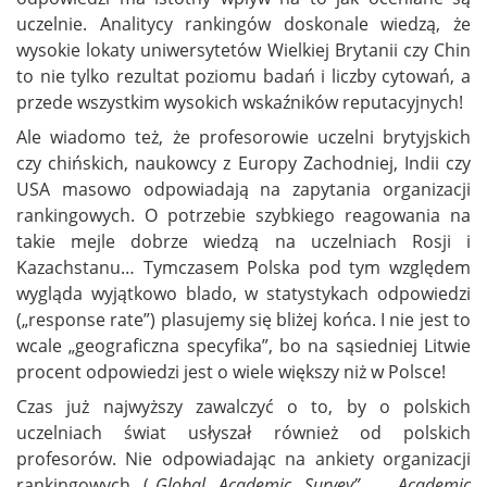
uczelnie. Analitycy rankingów doskonale wiedzą, że
wysokie lokaty uniwersytetów Wielkiej Brytanii czy Chin
to nie tylko rezultat poziomu badań i liczby cytowań, a
przede wszystkim wysokich wskaźników reputacyjnych!
Ale wiadomo też, że profesorowie uczelni brytyjskich
czy chińskich, naukowcy z Europy Zachodniej, Indii czy
USA masowo odpowiadają na zapytania organizacji
rankingowych. O potrzebie szybkiego reagowania na
takie mejle dobrze wiedzą na uczelniach Rosji i
Kazachstanu… Tymczasem Polska pod tym względem
wygląda wyjątkowo blado, w statystykach odpowiedzi
(„response rate”) plasujemy się bliżej końca. I nie jest to
wcale „geograficzna specyfika”, bo na sąsiedniej Litwie
procent odpowiedzi jest o wiele większy niż w Polsce!
Czas już najwyższy zawalczyć o to, by o polskich
uczelniach świat usłyszał również od polskich
profesorów. Nie odpowiadając na ankiety organizacji
rankingowych („
Global Academic Survey”
,
„Academic