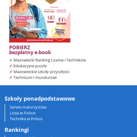
POBIERZ
bezpłatny e-book
✓
Mazowiecki Ranking Liceów i Techników
✓
Edukacyjne puzzle
✓
Mazowieckie szkoły przyszłości
✓
Techniczni i mundurowi
Szkoły ponadpodstawowe
Serwis maturzystów
Licea w Polsce
Technika w Polsce
Rankingi