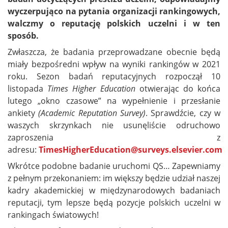
wyczerpująco na pytania organizacji rankingowych,
walczmy o reputację polskich uczelni i w ten
sposób.
Zwłaszcza, że badania przeprowadzane obecnie będą
miały bezpośredni wpływ na wyniki rankingów w 2021
roku. Sezon badań reputacyjnych rozpoczął 10
listopada
Times Higher Education
otwierając do końca
lutego „okno czasowe” na wypełnienie i przesłanie
ankiety
(Academic Reputation Survey)
. Sprawdźcie, czy w
waszych skrzynkach nie usunęliście odruchowo
zaproszenia z
adresu:
TimesHigherEducation@surveys.elsevier.com
Wkrótce podobne badanie uruchomi QS… Zapewniamy
z pełnym przekonaniem: im większy będzie udział naszej
kadry akademickiej w międzynarodowych badaniach
reputacji, tym lepsze będą pozycje polskich uczelni w
rankingach światowych!