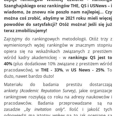
Szanghajskiego oraz rankingów THE, QS i USNews – i
wiadomo, że znowu nie poszło nam najlepiej... Czy
można coś zrobić, abyśmy w 2021 roku mieli więcej
powodów do satysfakcji? Otóż można! Jeśli się już
teraz zmobilizujemy!
Zajrzyjmy do rankingowych metodologii. Otóż trzy z
wymienionych wyżej rankingów w znacznym stopniu
opiera się na wskaźnikach związanych z prestiżem
wśród kadry akademickiej - w
rankingu QS jest to
40%
(plus dodatkowe 10% związane z prestiżem wśród
pracodawców), w
THE - 33%
, w
US News - 25%
. To
dużo, nawet bardzo dużo!
Materiału do badania prestiżu dostarczają
ankiety
(Academic Reputation Survey)
, jakie organizacje
rankingowe rozsyłają co roku na adresy naukowców i
pracodawców. Badania przeprowadzane są na
zasadzie
„by invitation only”
. Ilość i jakość tych
odpowiedzi ma istotny wpływ na to jak oceniane są