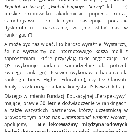
Reputation Survey”
,
„Global Employer Survey”
lub inne)
polskie środowisko akademickie popełnia rodzaj
samobójstwa… Po którym następuje poczucie
dyskomfortu i narzekanie, że „nie widać nas w
rankingach”!
A może być nas widać. I to bardzo wyraźnie! Wystarczy,
że nie wyrzucimy do internetowego kosza mejli z
zaproszeniami, które przysyłają takie organizacje, jak
QS (wykonuje badanie samodzielnie dla potrzeb
swojego rankingu), Elsevier (wykonawca badania dla
rankingu Times Higher Education), czy też Clarivate
Analytics (z którego badania korzysta US News Global).
Dlatego w imieniu Fundacji Edukacyjnej „Perspektywy”,
mającej prawie 30. letnie doświadczenie w rankingach,
a także wszystkich partnerów, którzy uczestniczą w
prowadzonym przez nas
„International Visibiity Project”
,
apelujemy:
- Nie lekceważmy międzynarodowych
badań dotyczących prestiżu uczelni, odpowiadajmy