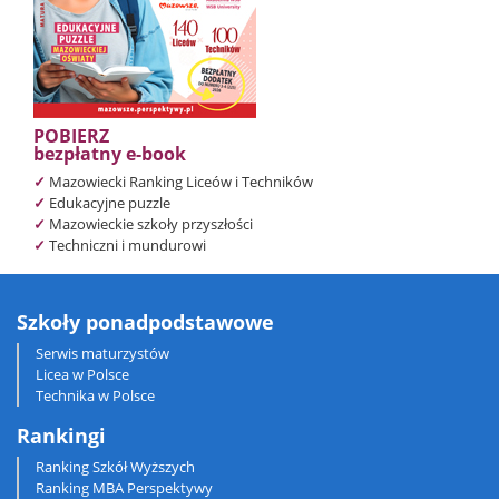
POBIERZ
bezpłatny e-book
✓
Mazowiecki Ranking Liceów i Techników
✓
Edukacyjne puzzle
✓
Mazowieckie szkoły przyszłości
✓
Techniczni i mundurowi
Szkoły ponadpodstawowe
Serwis maturzystów
Licea w Polsce
Technika w Polsce
Rankingi
Ranking Szkół Wyższych
Ranking MBA Perspektywy