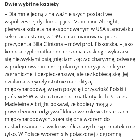
Dwie wybitne kobiety
– Dla mnie jedną z najważniejszych postaci we
współczesnej dyplomacji jest Madeleine Albright,
pierwsza kobieta na eksponowanym w USA stanowisku
sekretarza stanu, w 1997 roku mianowana przez
prezydenta Billa Clintona – mówi prof. Piskorska. – Jako
kobieta dyplomatka pochodzenia czeskiego wykazała
się niezwykłymi osiągnięciami, łącząc charyzmę, odwagę
w podejmowaniu niepopularnych decyzji w polityce
zagranicznej i bezpieczeństwa, ale też kobiecą siłę. Jej
działania wpłynęły istotnie na politykę̨
międzynarodową̨, w tym pozycję i przyszłość Polski i
państw ESW w strukturach euroatlantyckich. Sukces
Madeleine Albright pokazał, że kobiety mogą z
powodzeniem odgrywać́ kluczowe role w stosunkach
międzynarodowych, stała się ona wzorem do
naśladowania dla wielu współczesnych dyplomatek i nie
tylko. W Polsce wzorem siły połączonej z ogromną