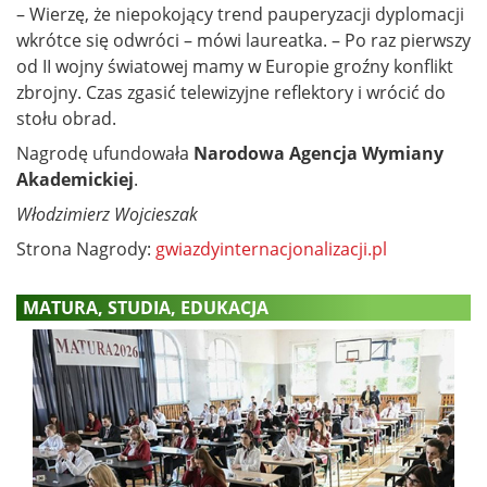
– Wierzę, że niepokojący trend pauperyzacji dyplomacji
wkrótce się odwróci – mówi laureatka. – Po raz pierwszy
od II wojny światowej mamy w Europie groźny konflikt
zbrojny. Czas zgasić telewizyjne reflektory i wrócić do
stołu obrad.
Nagrodę ufundowała
Narodowa Agencja Wymiany
Akademickiej
.
Włodzimierz Wojcieszak
Strona Nagrody:
gwiazdyinternacjonalizacji.pl
MATURA, STUDIA, EDUKACJA