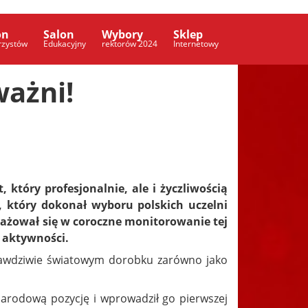
on
Salon
Wybory
Sklep
rzystów
Edukacyjny
rektorów 2024
Internetowy
ważni!
 który profesjonalnie, ale i życzliwością
 który dokonał wyboru polskich uczelni
gażował się w coroczne monitorowanie tej
j aktywności.
prawdziwie światowym dorobku zarówno jako
arodową pozycję i wprowadził go pierwszej