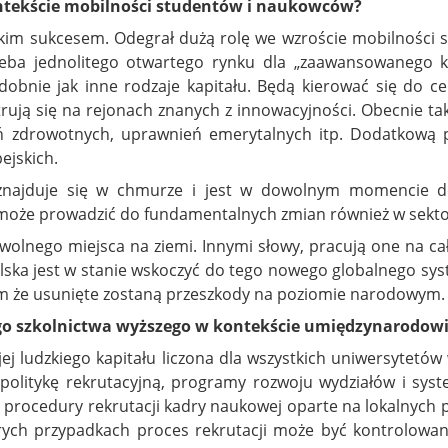
ontekście mobilności studentów i naukowców?
elkim sukcesem. Odegrał dużą rolę we wzroście mobilnośc
trzeba jednolitego otwartego rynku dla „zaawansowanego k
dobnie jak inne rodzaje kapitału. Będą kierować się do c
ntrują się na rejonach znanych z innowacyjności. Obecnie tak
eń zdrowotnych, uprawnień emerytalnych itp. Dodatkową 
ejskich.
i znajduje się w chmurze i jest w dowolnym momencie d
może prowadzić do fundamentalnych zmian również w sekto
olnego miejsca na ziemi. Innymi słowy, pracują one na ca
olska jest w stanie wskoczyć do tego nowego globalnego sys
m że usunięte zostaną przeszkody na poziomie narodowym. 
ego szkolnictwa wyższego w kontekście umiędzynarodow
 jej ludzkiego kapitału liczona dla wszystkich uniwersytet
politykę rekrutacyjną, programy rozwoju wydziałów i syste
 procedury rekrutacji kadry naukowej oparte na lokalnych pr
rych przypadkach proces rekrutacji może być kontrolowany