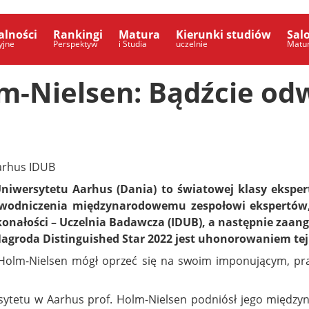
alności
Rankingi
Matura
Kierunki studiów
Sal
yjne
Perspektyw
i Studia
uczelnie
Matu
lm-Nielsen: Bądźcie od
arhus IDUB
Uniwersytetu Aarhus (Dania) to światowej klasy ekspert,
rzewodniczenia międzynarodowemu zespołowi ekspertów,
nałości – Uczelnia Badawcza (IDUB), a następnie zaan
 Nagroda Distinguished Star 2022 jest uhonorowaniem te
of. Holm-Nielsen mógł oprzeć się na swoim imponującym, 
sytetu w Aarhus prof. Holm-Nielsen podniósł jego międzyn