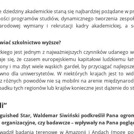
e dziedziny akademickie staną się najbardziej pożądane w 
ności programów studiów, dynamicznego tworzenia zespoł
arodowej wymiany i rekrutacji kadry akademickiej, a
wiać szkolnictwo wyższe?
kiego jest jednym z najważniejszych czynników udanego wł
 się, że czasem europejskiemu kapitałowi ludzkiemu łatw
ony i ma zbyt wiele wąskich gardeł, by przyciągać najlepsz
ewno dla uniwersytetów. W niektórych krajach jest to w
y z różnych powodów nie są mobilni na arenie międzynarodo
padku tych regionów lub krajów konieczne jest dążenie do 
i”
guished Star, Waldemar Siwiński podkreślił Pana ogro
to organizacyjne, czy badawcze – wpływały na Pana poglą
owadził badania terenowe w Amazonii i Andach (mogę pow