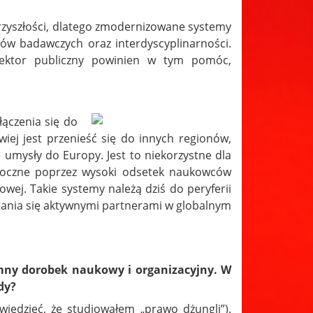
przyszłości, dlatego zmodernizowane systemy
ów badawczych oraz interdyscyplinarności.
 sektor publiczny powinien w tym pomóc,
ączenia się do
iej jest przenieść się do innych regionów,
e umysły do Europy. Jest to niekorzystne dla
idoczne poprzez wysoki odsetek naukowców
wej. Takie systemy należą dziś do peryferii
stania się aktywnymi partnerami w globalnym
mny dorobek naukowy i organizacyjny. W
dy?
iedzieć, że studiowałem „prawo dżungli”).