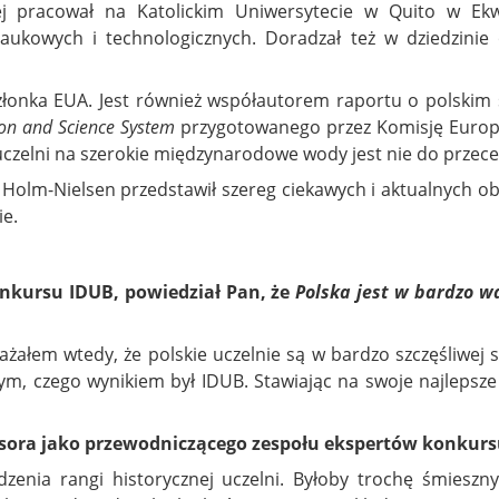
ej pracował na Katolickim Uniwersytecie w Quito w E
ukowych i technologicznych. Doradzał też w dziedzinie o
złonka EUA. Jest również współautorem raportu o polskim 
ion and Science System
przygotowanego przez Komisję Europe
czelni na szerokie międzynarodowe wody jest nie do przece
Holm-Nielsen przedstawił szereg ciekawych i aktualnych ob
ie.
nkursu IDUB, powiedział Pan, że
Polska jest w bardzo w
ałem wtedy, że polskie uczelnie są w bardzo szczęśliwej sytu
ym, czego wynikiem był IDUB. Stawiając na swoje najlepsze
fesora jako przewodniczącego zespołu ekspertów konkurs
enia rangi historycznej uczelni. Byłoby trochę śmieszny