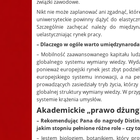
związki zawodowe.
Nikt nie może zaplanować ani zgadnąć, któr
uniwersyteckie powinny dążyć do elastycz
Szczególnie zachęcać należy do międzyn
uelastyczniając rynek pracy.
– Dlaczego w ogóle warto umiędzynaroda
– Mobilność zaawansowanego kapitału ludz
globalnego systemu wymiany wiedzy. Wydaje
ponieważ europejski rynek jest zbyt podziel
europejskiego systemu innowacji, a na p
prowadzących zasiedziały tryb życia, którz
globalnej struktury wymiany wiedzy. W przy
systemie krążenia umysłów.
Akademickie „prawo dżungl
– Rekomendując Pana do nagrody Distin
jakim stopniu pełnione różne role – czy 
– Jestem biologiem, botanikiem, który pr