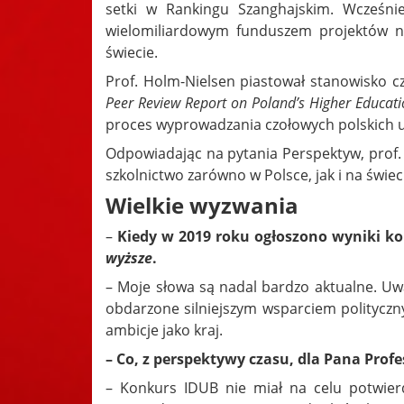
setki w Rankingu Szanghajskim. Wcześni
wielomiliardowym funduszem projektów na
świecie.
Prof. Holm-Nielsen piastował stanowisko c
Peer Review Report on Poland’s Higher Educat
proces wyprowadzania czołowych polskich u
Odpowiadając na pytania Perspektyw, prof. 
szkolnictwo zarówno w Polsce, jak i na świec
Wielkie wyzwania
–
Kiedy w 2019 roku ogłoszono wyniki ko
wyższe
.
– Moje słowa są nadal bardzo aktualne. Uważ
obdarzone silniejszym wsparciem polityczn
ambicje jako kraj.
– Co, z perspektywy czasu, dla Pana Pro
– Konkurs IDUB nie miał na celu potwierdz