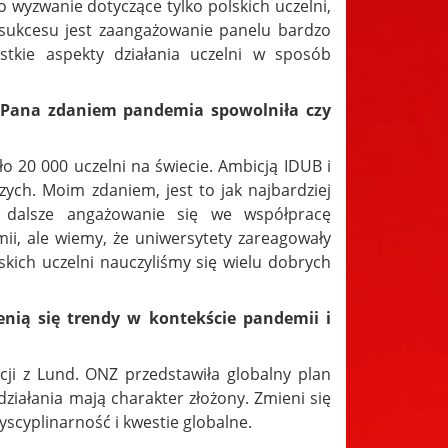
to wyzwanie dotyczące tylko polskich uczelni,
sukcesu jest zaangażowanie panelu bardzo
stkie aspekty działania uczelni w sposób
k Pana zdaniem pandemia spowolniła czy
o 20 000 uczelni na świecie. Ambicją IDUB i
ych. Moim zdaniem, jest to jak najbardziej
 dalsze angażowanie się we współpracę
ii, ale wiemy, że uniwersytety zareagowały
kich uczelni nauczyliśmy się wielu dobrych
enią się trendy w kontekście pandemii i
ji z Lund. ONZ przedstawiła globalny plan
ziałania mają charakter złożony. Zmieni się
scyplinarność i kwestie globalne.