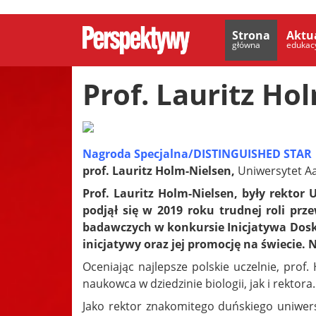
Strona
Aktu
główna
edukac
Prof. Lauritz Ho
Nagroda Specjalna/DISTINGUISHED STAR
prof. Lauritz Holm-Nielsen,
Uniwersytet A
Prof. Lauritz Holm-Nielsen, były rektor 
podjął się w 2019 roku trudnej roli p
badawczych w konkursie Inicjatywa Dosko
inicjatywy oraz jej promocję na świecie.
Oceniając najlepsze polskie uczelnie, pr
naukowca w dziedzinie biologii, jak i rektora.
Jako rektor znakomitego duńskiego uniwer