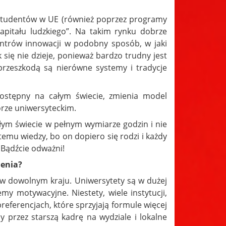
i studentów w UE (również poprzez programy
apitału ludzkiego”. Na takim rynku dobrze
entrów innowacji w podobny sposób, w jaki
 się nie dzieje, ponieważ bardzo trudny jest
przeszkodą są nierówne systemy i tradycje
ostępny na całym świecie, zmienia model
rze uniwersyteckim.
łym świecie w pełnym wymiarze godzin i nie
temu wiedzy, bo on dopiero się rodzi i każdy
Bądźcie odważni!
ienia?
ów w dowolnym kraju. Uniwersytety są w dużej
my motywacyjne. Niestety, wiele instytucji,
eferencjach, które sprzyjają formule więcej
 przez starszą kadrę na wydziale i lokalne