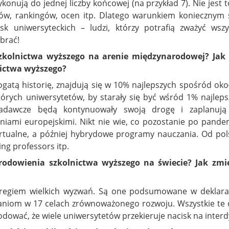
konują do jednej liczby końcowej (na przykład 7). Nie jest 
sów, rankingów, ocen itp. Dlatego warunkiem koniecznym 
 uniwersyteckich – ludzi, którzy potrafią zważyć wszy
brać!
 szkolnictwa wyższego na arenie międzynarodowej? Ja
nictwa wyższego?
ogatą historię, znajdują się w 10% najlepszych spośród okoł
rych uniwersytetów, by starały się być wśród 1% najlepsz
adawcze będą kontynuowały swoją drogę i zaplanują
iami europejskimi. Nikt nie wie, co pozostanie po pandem
irtualne, a później hybrydowe programy nauczania. Od pols
ing professors itp.
rodowienia szkolnictwa wyższego na świecie? Jak zmi
eregiem wielkich wyzwań. Są one podsumowane w deklarac
aniom w 17 celach zrównoważonego rozwoju. Wszystkie te d
ować, że wiele uniwersytetów przekieruje nacisk na interdy