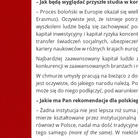
– Jak będą wyglądać przyszłe studia w k
– Proces boloński w Europie okazał się wi
Erasmus). Oczywiste jest, że istnieje po
wyszkoleni ludzie będą się zachowywać po
kapitał inwestycyjny i kapitał ryzyka konce
transfer świadczeń socjalnych, ubezpiecz
kariery naukowców w różnych krajach europ
Najbardziej zaawansowany kapitał ludzk
konkurencji w zaawansowanych branżach i 
W chmurze umysły pracują na bieżąco z dow
jest oczywiste, do jakiego narodu należą. P
może się do niego podłączyć, pod warunkie
– Jakie ma Pan rekomendacje dla polski
– Żadna instytucja nie jest lepsza niż suma
mierze kształtowane przez instytucjonalną 
również w Polsce, nadal ma dość tradycyjne
tego samego
(more of the same)
. W niektó