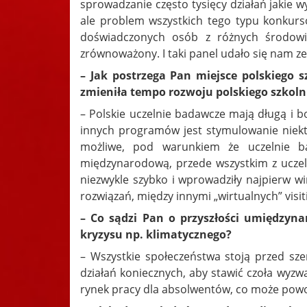
sprowadzanie często tysięcy działań jakie wy
ale problem wszystkich tego typu konkur
doświadczonych osób z różnych środowisk
zrównoważony. I taki panel udało się nam ze
– Jak postrzega Pan miejsce polskiego
zmieniła tempo rozwoju polskiego szkol
– Polskie uczelnie badawcze mają długą i b
innych programów jest stymulowanie niektó
możliwe, pod warunkiem że uczelnie b
międzynarodową, przede wszystkim z uczeln
niezwykle szybko i wprowadziły najpierw w
rozwiązań, między innymi „wirtualnych” visit
– Co sądzi Pan o przyszłości umiędzyna
kryzysu np. klimatycznego?
– Wszystkie społeczeństwa stoją przed sz
działań koniecznych, aby stawić czoła wyzw
rynek pracy dla absolwentów, co może powod