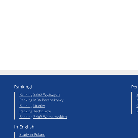
Rankingi
Per
Ranking Szkół Wyższych
Ranking MBA Perspektywy
Ranking Liceów
Ranking Techników
Ranking Szkół Warszawskich
In English
Study in Poland