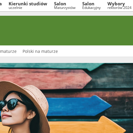
a
Kierunki studiów
Salon
Salon
Wybory
uczelnie
Maturzystów
Edukacyjny
rektorów 2024
 maturze
Polski na maturze