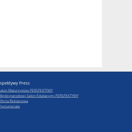
spektywy Press
Salon Maturzystów PERSPEKTYWY
Międzynarodowy Salon Edukacyjny PERSPEKTYWY
Oferta Reklamowa
Prenumerata