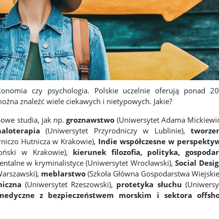
 ekonomia czy psychologia. Polskie uczelnie oferują ponad 2
ożna znaleźć wiele ciekawych i nietypowych. Jakie?
owe studia, jak np.
groznawstwo
(Uniwersytet Adama Mickiewi
aloterapia
(Uniwersytet Przyrodniczy w Lublinie),
tworze
niczo Hutnicza w Krakowie),
Indie współczesne w perspekty
loński w Krakowie),
kierunek filozofia, polityka, gospoda
entalne w kryminalistyce (Uniwersytet Wrocławski),
Social Desig
Warszawski),
meblarstwo
(Szkoła Główna Gospodarstwa Wiejski
niczna
(Uniwersytet Rzeszowski),
protetyka słuchu
(Uniwersy
edyczne z bezpieczeństwem morskim i sektora offsho