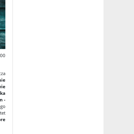
000
cza
nie
wie
rka
n -
ego
tet
re