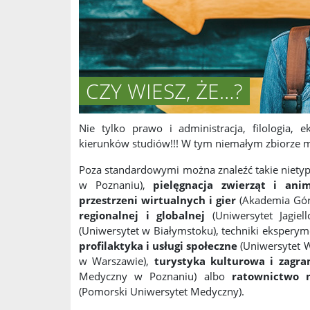
CZY WIESZ, ŻE…?
Nie tylko prawo i administracja, filologia,
kierunków studiów!!! W tym niemałym zbiorze m
Poza standardowymi można znaleźć takie nietyp
w Poznaniu),
pielęgnacja zwierząt i anim
przestrzeni wirtualnych i gier
(Akademia Gór
regionalnej i globalnej
(Uniwersytet Jagiel
(Uniwersytet w Białymstoku), techniki eksperym
profilaktyka i usługi społeczne
(Uniwersytet 
w Warszawie),
turystyka kulturowa i zagra
Medyczny w Poznaniu) albo
ratownictwo m
(Pomorski Uniwersytet Medyczny).