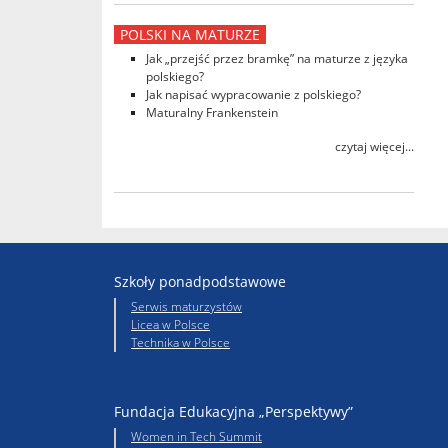
POLSKI NA MATURZE
Jak „przejść przez bramkę” na maturze z języka
polskiego?
Jak napisać wypracowanie z polskiego?
Maturalny Frankenstein
czytaj więcej...
Szkoły ponadpodstawowe
Serwis maturzystów
Licea w Polsce
Technika w Polsce
Fundacja Edukacyjna „Perspektywy”
Women in Tech Summit