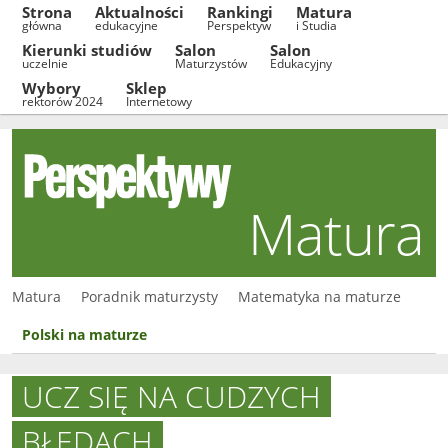
Strona
Aktualności
Rankingi
Matura
główna
edukacyjne
Perspektyw
i Studia
Kierunki studiów
Salon
Salon
uczelnie
Maturzystów
Edukacyjny
Wybory
Sklep
rektorów 2024
Internetowy
Matura
Matura
Poradnik maturzysty
Matematyka na maturze
Polski na maturze
UCZ SIĘ NA CUDZYCH
BŁĘDACH