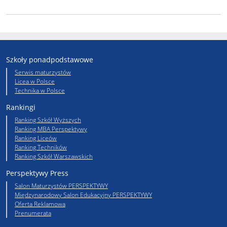
Szkoły ponadpodstawowe
Serwis maturzystów
Licea w Polsce
Technika w Polsce
Rankingi
Ranking Szkół Wyższych
Ranking MBA Perspektywy
Ranking Liceów
Ranking Techników
Ranking Szkół Warszawskich
Perspektywy Press
Salon Maturzystów PERSPEKTYWY
Międzynarodowy Salon Edukacyjny PERSPEKTYWY
Oferta Reklamowa
Prenumerata