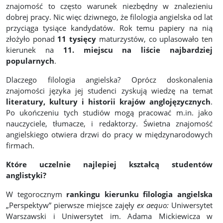
znajomość to często warunek niezbędny w znalezieniu
dobrej pracy. Nic więc dziwnego, że filologia angielska od lat
przyciąga tysiące kandydatów. Rok temu papiery na nią
złożyło ponad
11 tysięcy
maturzystów, co uplasowało ten
kierunek na
11. miejscu na liście najbardziej
popularnych
.
Dlaczego filologia angielska? Oprócz doskonalenia
znajomości języka jej studenci zyskują wiedzę na temat
literatury, kultury i historii krajów anglojęzycznych
.
Po ukończeniu tych studiów mogą pracować m.in. jako
nauczyciele, tłumacze, i redaktorzy. Świetna znajomość
angielskiego otwiera drzwi do pracy w międzynarodowych
firmach.
Które uczelnie najlepiej kształcą studentów
anglistyki?
W tegorocznym
rankingu kierunku filologia angielska
„Perspektyw” pierwsze miejsce zajęły
ex aequo:
Uniwersytet
Warszawski i Uniwersytet im. Adama Mickiewicza w