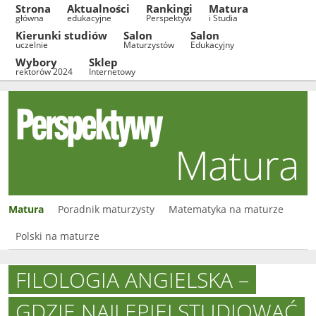
Strona
Aktualności
Rankingi
Matura
główna
edukacyjne
Perspektyw
i Studia
Kierunki studiów
Salon
Salon
uczelnie
Maturzystów
Edukacyjny
Wybory
Sklep
rektorów 2024
Internetowy
Matura
Matura
Poradnik maturzysty
Matematyka na maturze
Polski na maturze
FILOLOGIA ANGIELSKA –
GDZIE NAJLEPIEJ STUDIOWAĆ