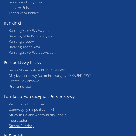
Serwis maturzystów
Licea w Polsce
Technika w Polsce
Rankingi
Ranking Szkół Wyższych
Ranking MBA Perspektywy
Ranking Liceów
Ranking Techników
Ranking Szkół Warszawskich
Perspektywy Press
Salon Maturzystów PERSPEKTYWY
Międzynarodowy Salon Edukacyjny PERSPEKTYWY
Oferta Reklamowa
Prenumerata
Fundacja Edukacyjna „Perspektywy”
Women in Tech Summit
Dziewczyny na politechniki!
Study in Poland – serwis dla uczelni
Interstudent
Strona Fundacji
In English