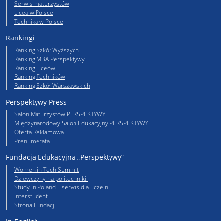
Serwis maturzystów
Licea w Polsce
Technika w Polsce
Rankingi
Ranking Szkół Wyższych
Ranking MBA Perspektywy
Ranking Liceów
Ranking Techników
Ranking Szkół Warszawskich
Perspektywy Press
Salon Maturzystów PERSPEKTYWY
Międzynarodowy Salon Edukacyjny PERSPEKTYWY
Oferta Reklamowa
Prenumerata
Fundacja Edukacyjna „Perspektywy”
Women in Tech Summit
Dziewczyny na politechniki!
Study in Poland – serwis dla uczelni
Interstudent
Strona Fundacji