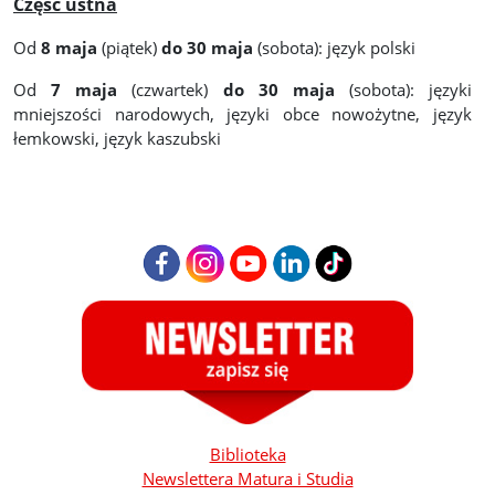
Część ustna
Od
8 maja
(piątek)
do
30 maja
(sobota): język polski
Od
7 maja
(czwartek)
do 30 maja
(sobota): języki
mniejszości narodowych, języki obce nowożytne, język
łemkowski, język kaszubski
Biblioteka
Newslettera Matura i Studia