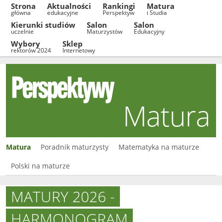
Strona
Aktualności
Rankingi
Matura
główna
edukacyjne
Perspektyw
i Studia
Kierunki studiów
Salon
Salon
uczelnie
Maturzystów
Edukacyjny
Wybory
Sklep
rektorów 2024
Internetowy
Matura
Matura
Poradnik maturzysty
Matematyka na maturze
Polski na maturze
MATURY 2026 -
HARMONOGRAM