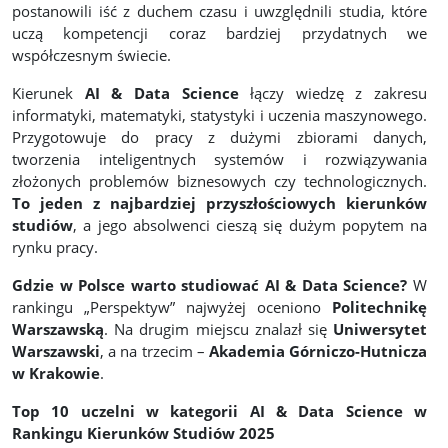
postanowili iść z duchem czasu i uwzględnili studia, które
uczą kompetencji coraz bardziej przydatnych we
współczesnym świecie.
Kierunek
AI & Data Science
łączy wiedzę z zakresu
informatyki, matematyki, statystyki i uczenia maszynowego.
Przygotowuje do pracy z dużymi zbiorami danych,
tworzenia inteligentnych systemów i rozwiązywania
złożonych problemów biznesowych czy technologicznych.
To jeden z najbardziej przyszłościowych kierunków
studiów
, a jego absolwenci cieszą się dużym popytem na
rynku pracy.
Gdzie w Polsce warto studiować AI & Data Science?
W
rankingu „Perspektyw” najwyżej oceniono
Politechnikę
Warszawską
. Na drugim miejscu znalazł się
Uniwersytet
Warszawski
, a na trzecim –
Akademia Górniczo-Hutnicza
w Krakowie
.
Top 10 uczelni w kategorii AI & Data Science w
Rankingu Kierunków Studiów 2025