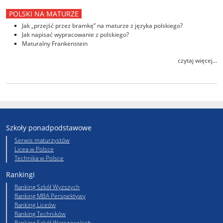
POLSKI NA MATURZE
Jak „przejść przez bramkę” na maturze z języka polskiego?
Jak napisać wypracowanie z polskiego?
Maturalny Frankenstein
czytaj więcej...
Szkoły ponadpodstawowe
Serwis maturzystów
Licea w Polsce
Technika w Polsce
Rankingi
Ranking Szkół Wyższych
Ranking MBA Perspektywy
Ranking Liceów
Ranking Techników
Ranking Szkół Warszawskich