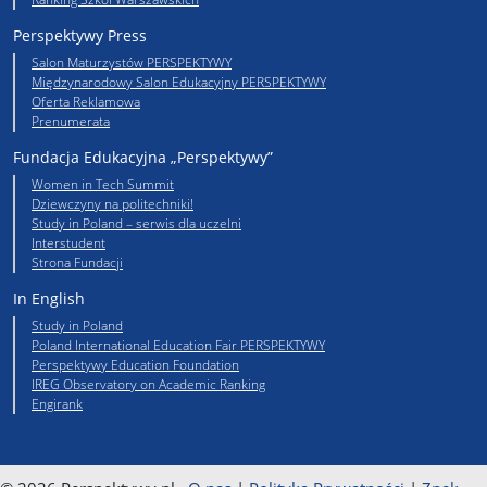
Perspektywy Press
Salon Maturzystów PERSPEKTYWY
Międzynarodowy Salon Edukacyjny PERSPEKTYWY
Oferta Reklamowa
Prenumerata
Fundacja Edukacyjna „Perspektywy”
Women in Tech Summit
Dziewczyny na politechniki!
Study in Poland – serwis dla uczelni
Interstudent
Strona Fundacji
In English
Study in Poland
Poland International Education Fair PERSPEKTYWY
Perspektywy Education Foundation
IREG Observatory on Academic Ranking
Engirank