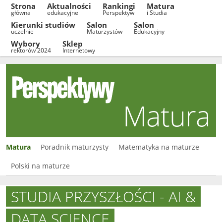
Strona
Aktualności
Rankingi
Matura
główna
edukacyjne
Perspektyw
i Studia
Kierunki studiów
Salon
Salon
uczelnie
Maturzystów
Edukacyjny
Wybory
Sklep
rektorów 2024
Internetowy
Matura
Matura
Poradnik maturzysty
Matematyka na maturze
Polski na maturze
STUDIA PRZYSZŁOŚCI - AI &
DATA SCIENCE