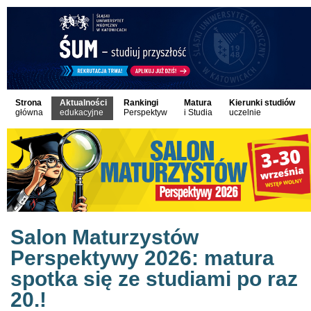
Strona
Aktualności
Rankingi
Matura
Kierunki studiów
główna
edukacyjne
Perspektyw
i Studia
uczelnie
Salon Maturzystów
Perspektywy 2026: matura
spotka się ze studiami po raz
20.!