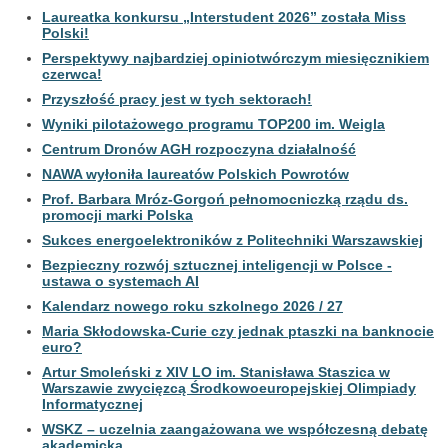
Laureatka konkursu „Interstudent 2026” została Miss
Polski!
Perspektywy najbardziej opiniotwórczym miesięcznikiem
czerwca!
Przyszłość pracy jest w tych sektorach!
Wyniki pilotażowego programu TOP200 im. Weigla
Centrum Dronów AGH rozpoczyna działalność
NAWA wyłoniła laureatów Polskich Powrotów
Prof. Barbara Mróz-Gorgoń pełnomocniczką rządu ds.
promocji marki Polska
Sukces energoelektroników z Politechniki Warszawskiej
Bezpieczny rozwój sztucznej inteligencji w Polsce -
ustawa o systemach AI
Kalendarz nowego roku szkolnego 2026 / 27
Maria Skłodowska-Curie czy jednak ptaszki na banknocie
euro?
Artur Smoleński z XIV LO im. Stanisława Staszica w
Warszawie zwycięzcą Środkowoeuropejskiej Olimpiady
Informatycznej
WSKZ – uczelnia zaangażowana we współczesną debatę
akademicką