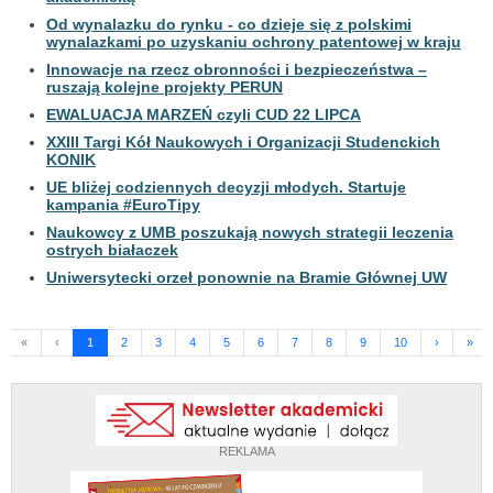
Od wynalazku do rynku - co dzieje się z polskimi
wynalazkami po uzyskaniu ochrony patentowej w kraju
Innowacje na rzecz obronności i bezpieczeństwa –
ruszają kolejne projekty PERUN
EWALUACJA MARZEŃ czyli CUD 22 LIPCA
XXIII Targi Kół Naukowych i Organizacji Studenckich
KONIK
UE bliżej codziennych decyzji młodych. Startuje
kampania #EuroTipy
Naukowcy z UMB poszukają nowych strategii leczenia
ostrych białaczek
Uniwersytecki orzeł ponownie na Bramie Głównej UW
«
‹
1
2
3
4
5
6
7
8
9
10
›
»
REKLAMA