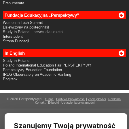
Prenumerata
Fundacja Edukacyjna „Perspektywy”
Women in Tech Summit
Dziewczyny na politechniki!
Study in Poland – serwis dla uczelni
Interstudent
Strona Fundacji
In English
Study in Poland
Poland International Education Fair PERSPEKTYWY
Perspektywy Education Foundation
IREG Observatory on Academic Ranking
Engirank
© 2026 Perspektywy.pl
|
|
|
|
O nas
Polityka Prywatności
Znak jakości
Reklama
|
|
Kontakt
E-booki
Ustawienia prywatności
Szanujemy Twoją prywatność