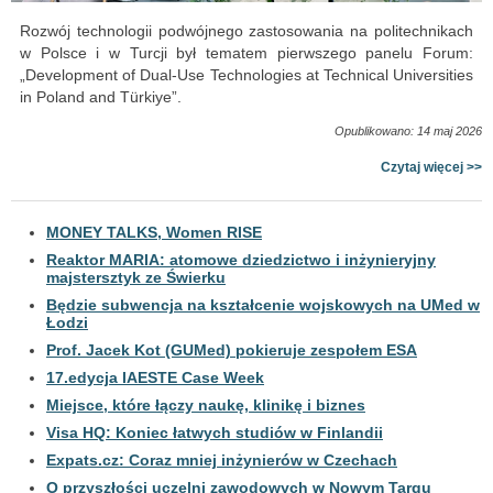
Rozwój technologii podwójnego zastosowania na politechnikach
w Polsce i w Turcji był tematem pierwszego panelu Forum:
„Development of Dual-Use Technologies at Technical Universities
in Poland and Türkiye”.
Opublikowano: 14 maj 2026
Czytaj więcej >>
MONEY TALKS, Women RISE
Reaktor MARIA: atomowe dziedzictwo i inżynieryjny
majstersztyk ze Świerku
Będzie subwencja na kształcenie wojskowych na UMed w
Łodzi
Prof. Jacek Kot (GUMed) pokieruje zespołem ESA
17.edycja IAESTE Case Week
Miejsce, które łączy naukę, klinikę i biznes
Visa HQ: Koniec łatwych studiów w Finlandii
Expats.cz: Coraz mniej inżynierów w Czechach
O przyszłości uczelni zawodowych w Nowym Targu