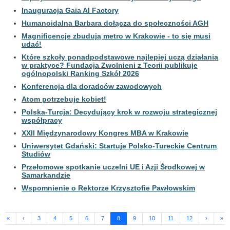
Inauguracja Gaia AI Factory
Humanoidalna Barbara dołącza do społeczności AGH
Magnificencje zbudują metro w Krakowie - to się musi
udać!
Które szkoły ponadpodstawowe najlepiej uczą działania
w praktyce? Fundacja Zwolnieni z Teorii publikuje
ogólnopolski Ranking Szkół 2026
Konferencja dla doradców zawodowych
Atom potrzebuje kobiet!
Polska-Turcja: Decydujący krok w rozwoju strategicznej
współpracy
XXII Międzynarodowy Kongres MBA w Krakowie
Uniwersytet Gdański: Startuje Polsko-Tureckie Centrum
Studiów
Przełomowe spotkanie uczelni UE i Azji Środkowej w
Samarkandzie
Wspomnienie o Rektorze Krzysztofie Pawłowskim
«
‹
3
4
5
6
7
8
9
10
11
12
›
»