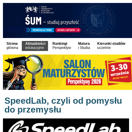
Strona
Aktualności
Rankingi
Matura
Kierunki studiów
główna
edukacyjne
Perspektyw
i Studia
uczelnie
SpeedLab, czyli od pomysłu
do przemysłu