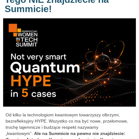
Summicie!
Od kilku la technologiom kwantowym towarzyszy olbrzymi,
bezrefleksyjny HYPE. Wszystko co ma być nowe, przełomowe,
trochę tajemnicze i budzące respekt nazywamy
„kwantowym”.
Ale na Summicie na pewno nie znajdziecie: