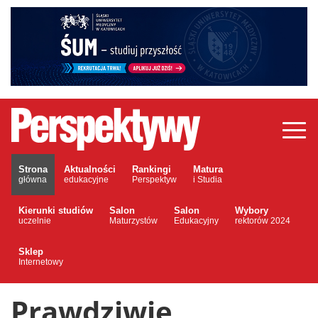
Strona
Aktualności
Rankingi
Matura
główna
edukacyjne
Perspektyw
i Studia
Kierunki studiów
Salon
Salon
Wybory
uczelnie
Maturzystów
Edukacyjny
rektorów 2024
Sklep
Internetowy
Prawdziwie