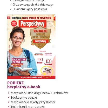
✓ Synergia nauki i praktyki
✓ O dziewczętach, dla dziewcząt
✓ „Ekonom” łączy pokolenia
POBIERZ
bezpłatny e-book
✓
Mazowiecki Ranking Liceów i Techników
✓
Edukacyjne puzzle
✓
Mazowieckie szkoły przyszłości
✓
Techniczni i mundurowi