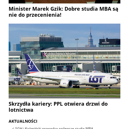
Minister Marek Gzik: Dobre studia MBA są
nie do przecenienia!
Skrzydła kariery: PPL otwiera drzwi do
lotnictwa
AKTUALNOŚCI
✓ SGH i Koźmiński prowadzą najlepsze studia MBA