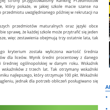
iej strony przygotowaliśmy Ranking Przedmiotów
e, który pokaże, w jakiej szkole macie szanse na
o przedmiotu uwzględnianego później w rekrutacji na
szych przedmiotów maturalnych oraz języki obce
e sprawę, że każdej szkole może przytrafić się jeden
sze, więc zestawienia obejmują trzy ostatnie lata, tak
go kryterium została wyliczona wartość średnia
tów dla liceów. Wynik średni procentowy z danego
i średniej ogólnopolskiej w danym roku. Wskaźnik
 wskaźników z trzech lat. Tak otrzymany wskaźniki
iku najlepszego, który otrzymuje 100 pkt. Wskaźniki
gleniu, jednak dla potrzeb obliczeń posługiwano się
A